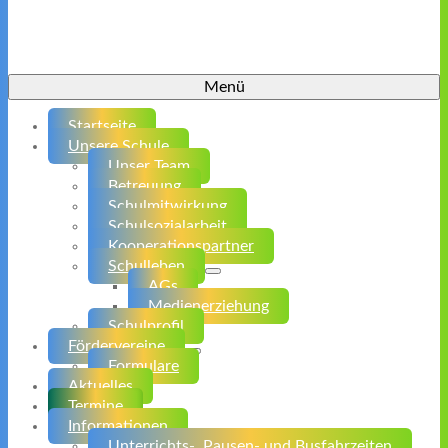
Menü
Startseite
Unsere Schule
Unser Team
Betreuung
Schulmitwirkung
Schulsozialarbeit
Kooperationspartner
Schulleben
AGs
Medienerziehung
Schulprofil
Fördervereine
Formulare
Aktuelles
Termine
Informationen
Unterrichts-, Pausen- und Busfahrzeiten