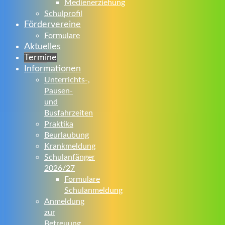
Medienerziehung
Schulprofil
Fördervereine
Formulare
Aktuelles
Termine
Informationen
Unterrichts-,
Pausen-
und
Busfahrzeiten
Praktika
Beurlaubung
Krankmeldung
Schulanfänger
2026/27
Formulare
Schulanmeldung
Anmeldung
zur
Betreuung