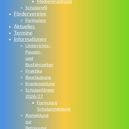
Medienerziehung
Schulprofil
Fördervereine
Formulare
Aktuelles
Termine
Informationen
Unterrichts-,
Pausen-
und
Busfahrzeiten
Praktika
Beurlaubung
Krankmeldung
Schulanfänger
2026/27
Formulare
Schulanmeldung
Anmeldung
zur
Betreuung