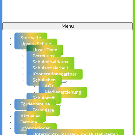
Menü
Startseite
Unsere Schule
Unser Team
Betreuung
Schulmitwirkung
Schulsozialarbeit
Kooperationspartner
Schulleben
AGs
Medienerziehung
Schulprofil
Fördervereine
Formulare
Aktuelles
Termine
Informationen
Unterrichts-, Pausen- und Busfahrzeiten