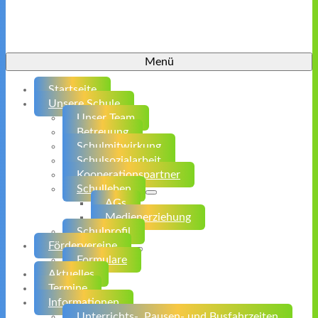
Menü
Startseite
Unsere Schule
Unser Team
Betreuung
Schulmitwirkung
Schulsozialarbeit
Kooperationspartner
Schulleben
AGs
Medienerziehung
Schulprofil
Fördervereine
Formulare
Aktuelles
Termine
Informationen
Unterrichts-, Pausen- und Busfahrzeiten