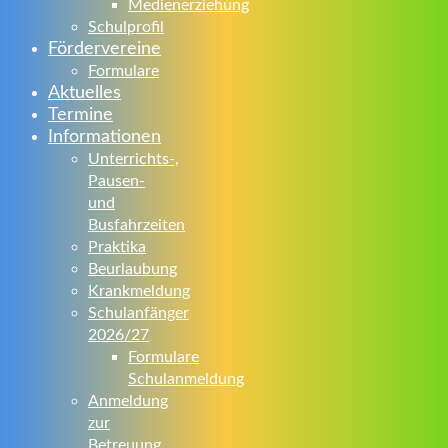
Medienerziehung
Schulprofil
Fördervereine
Formulare
Aktuelles
Termine
Informationen
Unterrichts-,
Pausen-
und
Busfahrzeiten
Praktika
Beurlaubung
Krankmeldung
Schulanfänger
2026/27
Formulare
Schulanmeldung
Anmeldung
zur
Betreuung