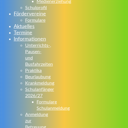
Medienerziehung
Schulprofil
Fördervereine
Formulare
Aktuelles
Termine
Informationen
Unterrichts-,
Pausen-
und
Busfahrzeiten
Praktika
Beurlaubung
Krankmeldung
Schulanfänger
2026/27
Formulare
Schulanmeldung
Anmeldung
zur
Betreuung