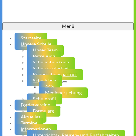
Menü
Startseite
Unsere Schule
Unser Team
Betreuung
Schulmitwirkung
Schulsozialarbeit
Kooperationspartner
Schulleben
AGs
Medienerziehung
Schulprofil
Fördervereine
Formulare
Aktuelles
Termine
Informationen
Unterrichts-, Pausen- und Busfahrzeiten